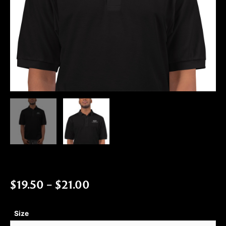
$
19.50
–
$
21.00
Size